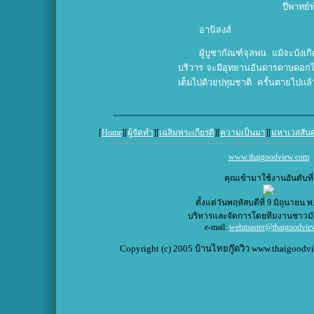
ปี่พาทย
อานิสงส์
ผู้บูชากัณฑ์จุลพน แม้จะบังเ
บริวาร จะมีอุทยานอันดารดาษดอก
เต็มไปด้วยปทุมชาติ ครั้นตายไปแล้
[
Home
][
ผู้จัดทำ
][
เฉลิมพระเกียรติ
][
ความเป็นมา
][
มหาเวสสัน
www.thaigoodview.com
คุณเข้ามาใช้งานอันดับที่
ตั้งแต่วันพฤหัสบดีที่ 9 มิถุนายน พ
บริหารและจัดการโดยทีมงานชาวม
e-mail:
webmaster@thaigoodvie
Copyright (c) 2005 บ้านไทยกู๊ดวิว www.thaigoodvie