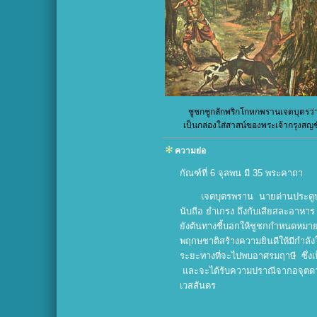
ชูชกชูกลักพริกโกหกพรานเจตบุตรว่
เป็นกล่องใส่สาสน์ของพระเจ้ากรุงสญช
ความย่อ
กัณฑ์ที่ 6 จุลพน มี 35 พระคาถา
เจตบุตรพราน นายด่านประตูป
นับถือ ยำเกรง ถึงกับเสียสละอาหาร ต
ยังต้นทางชี้บอกให้ชูชกกำหนดหม
พฤกษชาติสร้างความยินดีให้มีกำลัง
ระยะทางที่จะไปพบอาศรมฤาษี ซึ่งเป
และจะได้รับความปราณีจากอจุตด
เวสสันดร