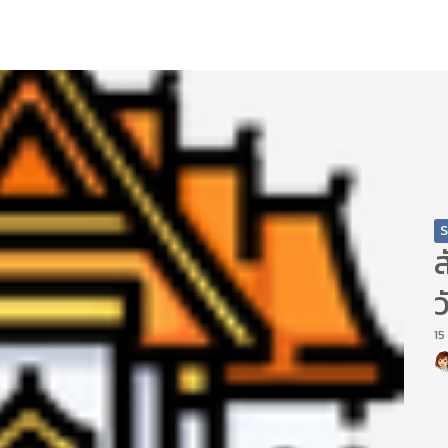
arch
r:
S
15