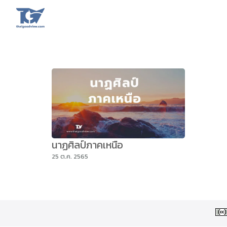
Skip
to
content
Se
fo
นาฏศิลป์ภาคเหนือ
25 ต.ค. 2565