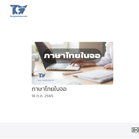
Skip
to
content
Se
fo
ภาษาไทยในจอ
18 ต.ค. 2565