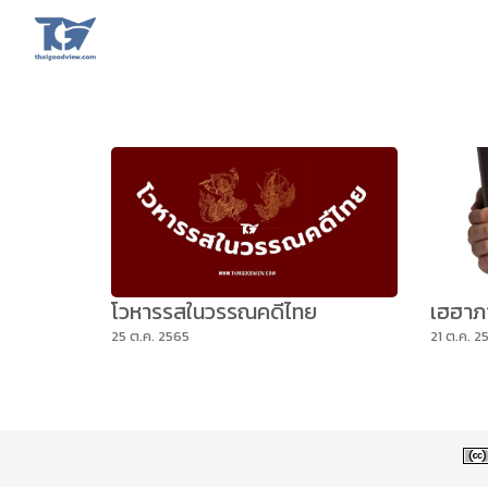
Skip
to
content
Se
fo
โวหารรสในวรรณคดีไทย
เฮฮาภ
25 ต.ค. 2565
21 ต.ค. 2