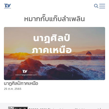
Skip
to
Search
content
หมากกั๊บแก๊บลำเพลิน
for:
นาฏศิลป์ภาคเหนือ
25 ต.ค. 2565