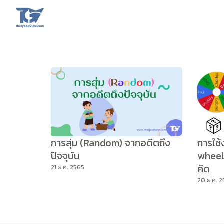
Skip
to
content
Se
fo
การสุ่ม (Random) จากอดีตถึง
การใช้ง
ปัจจุบัน
wheelo
คิด
21 ธ.ค. 2565
20 ธ.ค. 