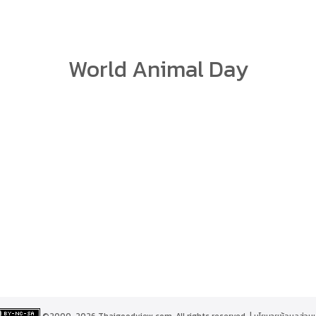
arch
World Animal Day
r:
©2000-2026 Thaigoodview.com, All rights reserved. |
นโยบายข้อมูลส่วน