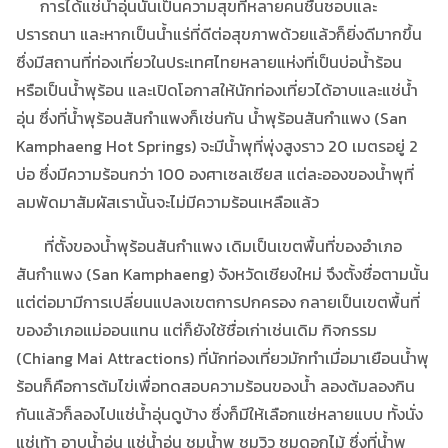
การได้แช่น้ำอุ่นนั้นเป็นความสุขที่หลายคนชื่นชอบและ
ปรารถนา และหากเป็นน้ำแร่ที่ดีต่อสุขภาพด้วยแล้วก็ยิ่งดีมากขึ้น
ซึ่งมีสถานที่ท่องเที่ยวในประเทศไทยหลายแห่งที่เป็นบ่อน้ำร้อน
หรือเป็นน้ำพุร้อน และเปิดโอกาสให้นักท่องเที่ยวได้อาบและแช่น้ำ
อุ่น ซึ่งที่น้ำพุร้อนสันกำแพงก็เช่นกัน น้ำพุร้อนสันกำแพง (San
Kamphaeng Hot Springs) จะมีน้ำพุที่พุ่งสูงราว 20 เมตรอยู่ 2
บ่อ ซึ่งมีความร้อนกว่า 100 องศาเซลเซียส แต่ละอองของน้ำพุที่
ลมพัดมาสัมผัสเรานั้นจะไม่มีความร้อนเหลือแล้ว
ที่ตั้งของน้ำพุร้อนสันกำแพง เดิมเป็นเขตพื้นที่ของอำเภอ
สันกำแพง (San Kamphaeng) จังหวัดเชียงใหม่ จึงตั้งชื่อตามนั้น
แต่ต่อมามีการเปลี่ยนแปลงเขตการปกครอง กลายเป็นเขตพื้นที่
ของอำเภอแม่ออนแทน แต่ก็ยังใช้ชื่อเก่าเช่นเดิม กิจกรรม
(Chiang Mai Attractions) ที่นักท่องเที่ยวมักทำเมื่อมาเยือนน้ำพุ
ร้อนก็คือการต้มไข่เพื่อทดสอบความร้อนของน้ำ ลองต้มลองกิน
กันแล้วก็ลองไปแช่น้ำอุ่นดูบ้าง ซึ่งก็มีให้เลือกแช่หลายแบบ ทั้งนั่ง
แช่เท้า อาบน้ำอุ่น แช่น้ำอุ่น ชมน้ำพุ ชมวิว ชมดอกไม้ ซึ่งที่น้ำพุ