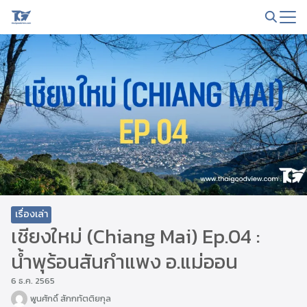
Skip
to
Search
content
for:
เรื่องเล่า
เชียงใหม่ (Chiang Mai) Ep.04 :
น้ำพุร้อนสันกำแพง อ.แม่ออน
6 ธ.ค. 2565
พูนศักดิ์ สักกทัตติยกุล