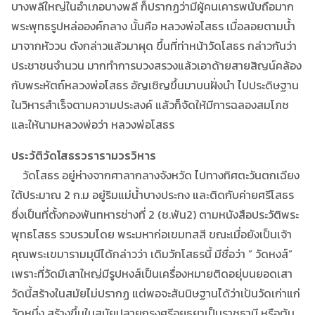
บางพลีใหญ่ในอำเภอบางพลี ก็ปรากฏว่ามีผู้คนเคารพนับถือมาก
พระพุทธรูปหล่อองค์กลาง นั้นคือ หลวงพ่อโสธร เมื่อลอยตามน้ำ
มาจากหัววน ดังกล่าวแล้วมาผุด ขึ้นที่ท่าหน้าวัดโสธร กล่าวกันว่า
ประชาชนจำนวน มากทำการบวงสรวงแล้วเอาด้ายสายสิญน์คล้อง
กับพระหัตถ์หลวงพ่อโสธร อัญเชิญขึ้นมาบนฝั่งนำ ไปประดิษฐาน
ในวิหารสำเร็จตามความประสงค์ แล้วก็จัดให้มีการฉลองสมโภช
และให้นามหลวงพ่อว่า หลวงพ่อโสธร
ประวัติวัดโสธรวรารามวรวิหาร
วัดโสธร อยู่ห่างจากศาลากลางจังหวัด ไปทางทิศตะวันตกเฉียง
ใต้ประมาณ 2 ก.ม อยู่ริมแม่น้ำบางประกง และติดกับค่ายศรีโสธร
ซึ่งเป็นที่ตั้งกองพันทหารช่างที่ 2 (ช.พัน2) ตามหนังสือประวัติพระ
พุทธโสธร รวบรวมโดย พระมหาก่อเขมทสสี ขณะเมื่อยังเป็นเจ้า
คุณพระเขมารามมุนีได้กล่าวว่า เดิมวักโสธรนี้ มีชื่อว่า ” วัดหงส์”
เพราะที่วัดมีเสาใหญ่มีรูปหงส์เป็นเครื่องหมายติดอยุ่บนยอดเสา
วัดนี้สร้างในสมัยไม่ปรากฏ แต่พอจะสันนิษฐานได้ว่าเป้นวัดเก่าแก่
วัดหนึ่ง สร้างขึ้นในสมัยปลายกรุงศรีอยุธยาเป็นราชธานี หรือต้น