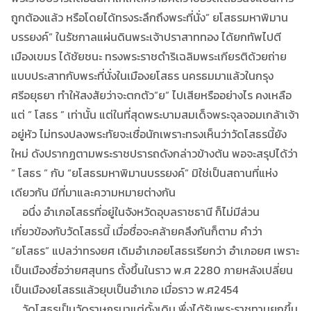
ถูกต้องแล้ว หรือโดยได้ทรงระลึกถึงพระที่นั่ง” ยโสธรมหาพิมาน
บรรยงค์” ในรัชกาลแผ่นดินพระเจ้าปราสาททอง ได้ยกทัพไปตี
เมืองเขมร ได้ชัยชนะ ทรงพระราชดำริเฉลิมพระเกียรติด้วยถ่าย
แบบประสาทกับพระที่นั่งในเมืองยโสธร นครธมมาแล้วในกรุง
ศรีอยุธยา ทำให้สงสัยว่าจะตกตัว”ย” ไปเสียหรืออย่างไร คงเหลือ
แต่ ” โสธร ” เท่านั้น แต่ในที่สุดพระบามสมเด็จพระจุลจอมเกล้าเจ้า
อยู่หัว ไม่ทรงปลงพระทัยจะเชื่อนักเพราะทรงเห็นว่าวัดโสธรนี้ยัง
ใหม่ ดังปรากฏตามพระราชปรารถดังกล่าวข้างต้น พอจะสรุปได้ว่า
” โสธร ” กับ “ยโสธรมหาพิมานบรรยงค์” มิใช่เป็นสถานที่แห่ง
เดียวกัน มีที่มาและความหมายต่างกัน
อนึ่ง อำเภอโสธรที่อยู่ในจังหวัดอุบลราชธานี ก็ไม่มีส่วน
เกี่ยวข้องกับวัดโสธรนี้ เมื่อชื่อจะคล้ายคลึงกันก็ตาม คำว่า
“ยโสธร” แปลว่าทรงยศ เดิมอำเภอยโสธรเรียกว่า อำเภอยศ เพราะ
เป็นเมืองชื่อว่ายศสุนทร ตั้งขึ้นในราว พ.ศ 2280 ภายหลังเปลี่ยน
เป็นเมืองยโสธรแล้วยุบเป็นอำเภอ เมื่อราว พ.ศ2454
วัดโสธรเป็นวัดราษฏรมาแต่ดั้งเดิม พึ่งได้รับพระราชทานยกขึ้น