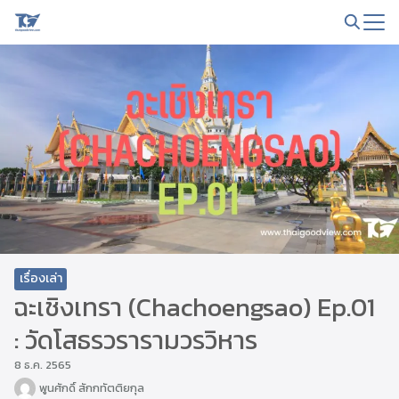
Skip
to
Search
content
for:
เรื่องเล่า
ฉะเชิงเทรา (Chachoengsao) Ep.01
: วัดโสธรวรารามวรวิหาร
8 ธ.ค. 2565
พูนศักดิ์ สักกทัตติยกุล