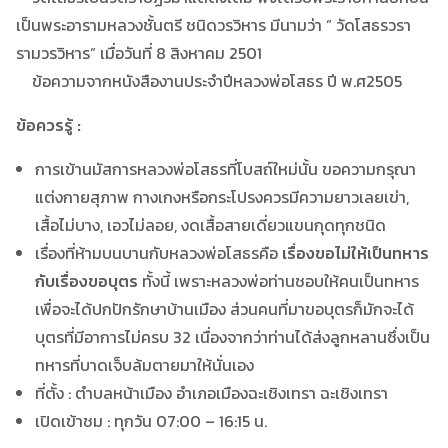
เป็นพระอารามหลวงชั้นตรี ชนิดวรวิหาร มีนามว่า ” วัดโสธรวรา
รามวรวิหาร” เมื่อวันที่ 8 สิงหาคม 2501
ข้อความจากหนังสืองานประจำปีหลวงพ่อโสธร ปี พ.ศ2505
ข้อควรรู้ :
การเข้านมัสการหลวงพ่อโสธรที่โบสถ์ใหม่นั้น ขอความกรุณา
แต่งกายสุภาพ กางเกงหรือกระโปรงควรมีความยาวเลยเข่า,
เสื้อไม่บาง, เอวไม่ลอย, งดเสื้อสายเดี่ยวแขนกุดทุกชนิด
เรื่องที่ห้ามบนบานกับหลวงพ่อโสธรคือ
เรื่องขอไม่ให้เป็นทหาร
กับเรื่องขอบุตร
ทั้งนี้ เพราะหลวงพ่อท่านชอบให้คนเป็นทหาร
เพื่อจะได้ปกปักรักษาบ้านเมือง ส่วนคนที่มาขอบุตรก็มักจะได้
บุตรที่มีอาการไม่ครบ 32 เนื่องจากว่าท่านได้ส่งลูกหลานซึ่งเป็น
ทหารที่บาดเจ็บล้มตายมาให้นั่นเอง
ที่ตั้ง : ตำบลหน้าเมือง อำเภอเมืองฉะเชิงเทรา ฉะเชิงเทรา
เปิดเข้าชม : ทุกวัน 07:00 – 16:15 น.