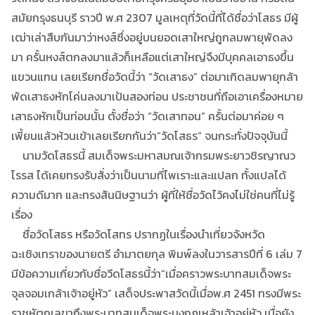
สมัยกรุงธนบุรี ราวปี พ.ศ 2307 มูลเหตุที่วัดนี้ที่ได้ชื่อว่าโสธร มีผู้
เฒ่าเล่าสืบกันมาว่าหงส์ซึ่งอยู่บนยอดเสาใหญ่ถูกลมพายุพัดลง
มา ครั้นหงส์ตกลงมาแล้วก็เหลือแต่เสาใหญ่จึงมีบุคคลเอาธงขึ้น
แขวนแทน เลยเรียกชื่อวัดนี้ว่า “วัดเสาธง” ต่อมาเกิดลมพายุกล้า
พัดเสาธงหักโค่นลงมาเป้นสองท่อน ประชาชนที่ถือเอาเครื่องหมาย
เสาธงหักเป็นท่อนนั้น ตั้งชื่อว่า “วัดเสาทอน” ครั้นต่อมาค่อย ๆ
เพี้ยนแล้วห้วนเข้าเลยเรียกกันว่า”วัดโสธร” จนกระทั่งปัจจุบันนี้
นามวัดโสธรนี้ สมเด็จพระมหาสมณเจ้ากรมพระยาวชิรญาณว
โรรส ได้เคยทรงรับสั่งว่าเป็นนามที่ไพเราะและแปลก ทั้งแปลได้
ความดีมาก และทรงสันนิษฐานว่า ผู้ที่ให้ชื่อวัดไว้คงไม่ใช่คนที่ไม่รู้
เรื่อง
ชื่อวัดโสธร หรือวัดโสทร ปรากฏในเรื่องนำเที่ยวจังหวัด
ฉะเชิงเทราของนายตรี อำมาตยกุล พิมพ์ลงในวารสารปีที่ 6 เล่ม 7
มีข้อความเกี่ยวกับชื่อวีดโสธรนี้ว่า”เมื่อคราวพระบาทสมเด็จพระ
จุลจอมเกล้าเจ้าอยู่หัว” เสด็จประพาสวัดนี้เมื่อพ.ศ 2451 ทรงมีพระ
ราชหัตถเลขาถึงพระบาทสมเด็จพระมงกุฏเหล้าเจ้าอยู่หัว เมื่อยัง