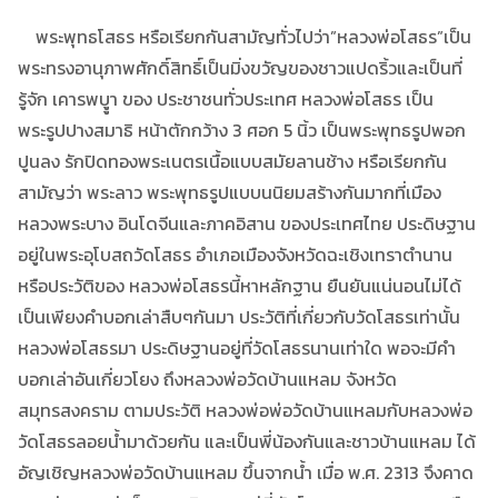
พระพุทธโสธร หรือเรียกกันสามัญทั่วไปว่า”หลวงพ่อโสธร”เป็น
พระทรงอานุภาพศักดิ์สิทธิ์เป็นมิ่งขวัญของชาวแปดริ้วและเป็นที่
รู้จัก เคารพบููา ของ ประชาชนทั่วประเทศ หลวงพ่อโสธร เป็น
พระรูปปางสมาธิ หน้าตักกว้าง 3 ศอก 5 นิ้ว เป็นพระพุทธรูปพอก
ปูนลง รักปิดทองพระเนตรเนื้อแบบสมัยลานช้าง หรือเรียกกัน
สามัญว่า พระลาว พระพุทธรูปแบบนนิยมสร้างกันมากที่เมือง
หลวงพระบาง อินโดจีนและภาคอิสาน ของประเทศไทย ประดิษฐาน
อยู่ในพระอุโบสถวัดโสธร อำเภอเมืองจังหวัดฉะเชิงเทราตำนาน
หรือประวัติของ หลวงพ่อโสธรนี้หาหลักฐาน ยืนยันแน่นอนไม่ได้
เป็นเพียงคำบอกเล่าสืบๆกันมา ประวัติที่เกี่ยวกับวัดโสธรเท่านั้น
หลวงพ่อโสธรมา ประดิษฐานอยู่ที่วัดโสธรนานเท่าใด พอจะมีคำ
บอกเล่าอันเกี่ยวโยง ถึงหลวงพ่อวัดบ้านแหลม จังหวัด
สมุทรสงคราม ตามประวัติ หลวงพ่อพ่อวัดบ้านแหลมกับหลวงพ่อ
วัดโสธรลอยน้ำมาด้วยกัน และเป็นพี่น้องกันและชาวบ้านแหลม ได้
อัญเชิญหลวงพ่อวัดบ้านแหลม ขึ้นจากน้ำ เมื่อ พ.ศ. 2313 จึงคาด