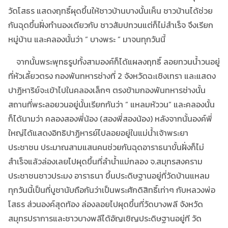
วัดโสธร แสดงฤทธิ์ผุดขึ้นให้ชาวบ้านบางนั้นเห็น ชาวบ้านได้ช่วย
กันฉุดขึ้นฝั่งทำนองเดียวกับ ชาวสัมปทวนแต่ก็ไม่สำเร็จ จึงเรียก
หมู่บ้าน และคลองนั้นว่า ” บางพระ ” มาจนทุกวันนี้
จากนั้นพระพุทธรูปทั้งสามองค์ก็ได้แผลงฤทธิ์ ลอยทวนน้ำวนอยู่
ที่หัวเลี้ยวตรง กองพันทหารช่างที่ 2 จังหวัดฉะเชิงเทรา และแสดง
ปาฏิหาริย์จะเข้าไปในคลองเล็กๆ ตรงข้ามกองพันทหารช่างนั้น
สถานที่พระลอยวนอยู่นั้นเรียกกันว่า ” แหลมหัววน” และคลองนั้น
ก็ได้นามว่า คลองสองพี่น้อง (สองพี่สองน้อง) หลังจากนั้นองค์พี่
ใหญ่ได้แสดงอิทธิปาฏิหารย์ไปลอยอยู่ในแม่น้ำเจ้าพระยา
ประชาชน ประมาณสามแสนคนช่วยกันฉุดอาราธนาขั้นฝั่งก็ไม่
สำเร็จแล้วล่องเลยไปผุดขึ้นที่ลำน้ำแม่กลอง จ.สมุทรสงคราม
ประชาชนชาวประมง อาราธนา ขึ้นประดิษฐานอยู่ที่วัดบ้านแหลม
ทุกวันนี้เป็นที่บูชานับถือกันว่าเป็นพระศักดิสิทธิ์เท่าๆ กับหลวงพ่อ
โสธร ส่วนองค์สุดท้อง ล่องลอยไปผุดขึ้นที่วัดบางพลี จังหวัด
สมุทรปราการและชาวบางพลีได้อัญเชิญประดิษฐานอยู่ที วัด