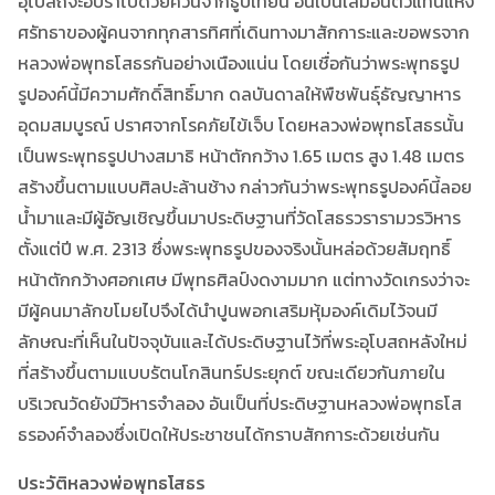
อุโบสถจะอบร่ำไปด้วยควันจากธูปเทียน อันเป็นเสมือนตัวแทนแห่ง
ศรัทธาของผู้คนจากทุกสารทิศที่เดินทางมาสักการะและขอพรจาก
หลวงพ่อพุทธโสธรกันอย่างเนืองแน่น โดยเชื่อกันว่าพระพุทธรูป
รูปองค์นี้มีความศักดิ์สิทธิ์มาก ดลบันดาลให้พืชพันธุ์ธัญญาหาร
อุดมสมบูรณ์ ปราศจากโรคภัยไข้เจ็บ โดยหลวงพ่อพุทธโสธรนั้น
เป็นพระพุทธรูปปางสมาธิ หน้าตักกว้าง 1.65 เมตร สูง 1.48 เมตร
สร้างขึ้นตามแบบศิลปะล้านช้าง กล่าวกันว่าพระพุทธรูปองค์นี้ลอย
น้ำมาและมีผู้อัญเชิญขึ้นมาประดิษฐานที่วัดโสธรวรารามวรวิหาร
ตั้งแต่ปี พ.ศ. 2313 ซึ่งพระพุทธรูปของจริงนั้นหล่อด้วยสัมฤทธิ์
หน้าตักกว้างศอกเศษ มีพุทธศิลป์งดงามมาก แต่ทางวัดเกรงว่าจะ
มีผู้คนมาลักขโมยไปจึงได้นำปูนพอกเสริมหุ้มองค์เดิมไว้จนมี
ลักษณะที่เห็นในปัจจุบันและได้ประดิษฐานไว้ที่พระอุโบสถหลังใหม่
ที่สร้างขึ้นตามแบบรัตนโกสินทร์ประยุกต์ ขณะเดียวกันภายใน
บริเวณวัดยังมีวิหารจำลอง อันเป็นที่ประดิษฐานหลวงพ่อพุทธโส
ธรองค์จำลองซึ่งเปิดให้ประชาชนได้กราบสักการะด้วยเช่นกัน
ประวัติหลวงพ่อพุทธโสธร