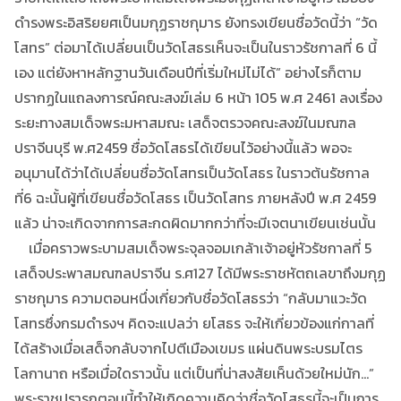
ดำรงพระอิสริยยศเป็นมกุฏราชกุมาร ยังทรงเขียนชื่อวัดนี้ว่า “วัด
โสทร” ต่อมาได้เปลี่ยนเป็นวัดโสธรเห็นจะเป็นในราวรัชกาลที่ 6 นี้
เอง แต่ยังหาหลักฐานวันเดือนปีที่เริ่มใหม่ไม่ได้” อย่างไรก็ตาม
ปรากฏในแถลงการณ์คณะสงฆ์เล่ม 6 หน้า 105 พ.ศ 2461 ลงเรื่อง
ระยะทางสมเด็จพระมหาสมณะ เสด็จตรวจคณะสงฆ์ในมณฑล
ปราจีนบุรี พ.ศ2459 ชื่อวัดโสธรได้เขียนไว้อย่างนี้แล้ว พอจะ
อนุมานได้ว่าได้เปลี่ยนชื่อวัดโสทรเป็นวัดโสธร ในราวต้นรัชกาล
ที่6 ฉะนั้นผู้ที่เขียนชื่อวัดโสธร เป็นวัดโสทร ภายหลังปี พ.ศ 2459
แล้ว น่าจะเกิดจากการสะกดผิดมากกว่าที่จะมีเจตนาเขียนเช่นนั้น
เมื่อคราวพระบามสมเด็จพระจุลจอมเกล้าเจ้าอยู่หัวรัชกาลที่ 5
เสด็จประพาสมณฑลปราจีน ร.ศ127 ได้มีพระราชหัตถเลขาถึงมกุฏ
ราชกุมาร ความตอนหนึ่งเกี่ยวกับชื่อวัดโสธรว่า “กลับมาแวะวัด
โสทรซึ่งกรมดำรงฯ คิดจะแปลว่า ยโสธร จะให้เกี่ยวข้องแก่กาลที่
ได้สร้างเมื่อเสด็จกลับจากไปตีเมืองเขมร แผ่นดินพระบรมไตร
โลกานาถ หรือเมื่อใดราวนั้น แต่เป็นที่น่าสงสัยเห็นด้วยใหม่นัก…”
พระราชปรารถตอนนี้ทำให้เกิดความคิดว่าชื่อวัดโสธรนี้จะเป็นการ