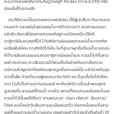
คะเนว่าหลวงพ่อก็มาประดิษฐานอยู่ที่ วัดโสธร ราว พ.ศ.2313 หรือ
ก่อนนั้นก็ไม่นานนัก
ประวัติความเป็นมาของหลวงพ่อโสธร นี้มีผู้เล่าสืบๆ กันมาหลาย
กระแสว่า หลวงพ่อโสธรลอยน้ำมามีคำปรารถว่า ล่วงกาลนานมา
แล้วยัง มีพระพี่น้องชายสามองค์อยู่ทางเมืองเหนือ มีอิทธิ
ปาฏิหาริย์แสดงฤทธิ์ได้ ได้อภินิหารล่องลอยตามแม่น้ำมาจากทิศ
เหนือเพื่อให้คน ทางทิศใต้ได้เห็น ในที่สุดมาผุดขึ้นที่แม่น้ำบางปะกง
ที่ตำบลสัมปทวนและแสดงปาฏิหารย์ลอยน้ำและ ทวนน้ำได้ทั้งสาม
องค์ ประชาชน ชาวสัมปทวนได้พบเห็นจึงช่วยกันเอาเชือกรวน
มนิลาลงไปผูกมัดที่องค์พระพุทธรูปทั้งสามองค์นั้น แล้วช่วยกันฉุด
ลากขึ้นฝั่ง ด้วยจำนวนผู้คนประมาณ 500 คน ก็ฉุดขึ้นไม่ได้เชือก
ขาด ไม่สำเร็จตามความประสงค์ พากันเลิกไป ครั้นแล้วพระพุทธ
รูปหล่อทั้ง สามองค์ก็จมน้ำ หายไป สถานที่พระสามองค์ลอยน้ำและ
ทวนน้ำได้นี้เลยให้ชื่อว่า”สามพระทวน” ต่อมา เรียกว่า “สัมปทวน”
ได้แก่ แม่น้ำหน้าวัดสัมปทวนอ.เมืองแปดริ้ว ต่อจากนั้นพระทั้งสาม
องค์ก็ลอยตามแม่น้ำบางปะกง เลยผ่านหน้าวัดโสธรไปถึงคุ้งน้ำ ใต้