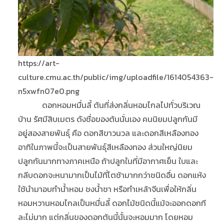
https://art-
culture.cmu.ac.th/public/img/uploadfile/1614054363-
n5xwfn07e0.png
ดอกหอมหมื่นลี้ ต้นที่ส่งกลิ่นหอมไกลไปทั่วบริเวณ
บ้าน รัศมีสิบเมตร ดังชื่อของต้นนั่นเอง คนนิยมปลูกกันมี
อยู่สองสายพันธุ์ คือ ดอกสีขาวนวล และดอกสีเหลืองทอง
อาทิในภาพนี้จะเป็นสายพันธุ์สีเหลืองทอง ส่วนใหญ่นิยม
ปลูกกันมากทางภาคเหนือ ถ้าปลูกในที่มีอากาศเย็น ใบและ
กลีบดอกจะหนามากเป็นไม้ที่โตช้ามากกว่าชนิดอื่น ดอกแห้ง
ใช้นำมาอบทำน้ำหอม ชงน้ำชา หรือทำเหล้าจีนเพื่อให้กลิ่น
หอมหวานหอมไกลเป็นหมื่นลี้ ดอกไม้ชนิดนี้แม้จะออกดอกที
ละไม่มาก แต่กลิ่นของดอกต้นนี้นั้นจะหอมมาก โดยหอม