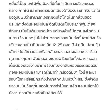
หมื่นลี้เป็นดอกไม้พื้นเมืองที่มีถิ่นกำเนิดทางบริเวณตอน
กลาง ภาคใต้ และทางตะวันตกเฉียงใต้ของประเทศจีน แต่ใน
ปัจจุบันพบว่าสามารถเจริญเติบโตได้ดีในทุกส่วนของ
ประเทศ ซึ่งต้นหอมหมื่นลี้ จัดเป็นต้นไม้ประเภทพุ่มเตี้ยๆ
ลักษณะเป็นไม้ต้นขนาดเล็ก แต่บางพันธ์มีความสูงได้ถึง 8
เมตร เรือนยอดรูปไข่ ส่วนดอกจะออกเป็นช่อที่ปลายกิ่งหรือ
บริเวณซอกใบ เป็นดอกเล็ก 12-25 ดอก มี 4 กลีบ ปลายงุ้ม
เข้าหากัน สีขาวนวลหรือเหลืองทอง ดอกจะออกช่วงเดือน
ตุลาคม-กุมภา พันธ์ ดอกจะบานพร้อมกันทั้งช่อ หากออก
เต็มต้นจะสวยงามมากพร้อมกับส่งกลิ่นหอมแรงตลอดวัน
ดอกหอมหมื่นลี้สามารถนำมาทำเครื่องดื่มชา, ไวน์ และยา
รักษาโรค หรือแม้กระทั่งนำมาสกัดเป็นหัวน้ำหอม ซึ่งลำต้น
ของมันเป็นวัสดุชั้นยอดในการทำไม้แกะสลัก และเปลือกไม้
ยังสามารถนำมาสกัดเป็นสีย้อมได้