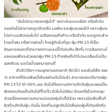
“ต้นไม้สามารถลดฝุ่นได้” เพราะใบและเปลือก หรือลำต้น
ของต้นไม้สามารถดูดซับกลิ่น มลพิษ และฝุ่นละอองได้ เพราะฝุ่นจะ
ไปเกาะบนผิวของใบไม้ เปลือกของกิ่งก้าน หรือลำต้น และถูกชะล้าง
โดยน้ำฝน หรือการพ่นน้ำ ไหลสู่ดินในที่สุด ฝุ่น PM 2.5 ที่เป็น
ปัญหาของเราก็สามารถเกาะแบบนี้ได้เช่นกัน อีกทั้ง การสังเคราะห์
แสงของพืชจะช่วยลดฝุ่น PM 2.5 ก๊าซพิษที่เข้าไปจะเปลี่ยนไปเป็น
ออกซิเจน และไอน้ำออกมาแทนที่
สำนักวิจัยฯ กรมอุทยานแห่งชาติ สัตว์ป่า และพันธ์พืช เผย
ว่า อากาศที่มีมลพิษเมื่อไหลผ่านต้นไม้แล้ว สามารถลดปริมาณฝุ่น
PM 2.5 ได้ 10-50% เลย ต้นไม้ที่เหมาะแก่การดักจับฝุ่นละอองเป็น
พิเศษจะต้องเป็นต้นไม้ที่โตเร็ว ผิวใบไม่เรียบ มีขนหรือไขปกคลุม
ส่วนเรื่องของความหนาแน่นของพุ่มใบก็มีส่วน เพราะมันเพิ่มพื้นที่
ผิวที่จะดักจับฝุ่น ดังนั้น ใครที่จะปลูกต้นไม้เพื่อลดฝุ่นก็ต้องนึกถึง