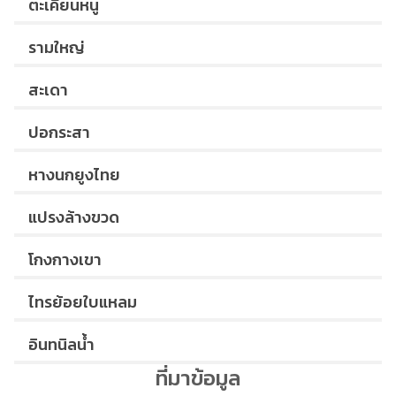
ตะเคียนหนู
รามใหญ่
สะเดา
ปอกระสา
หางนกยูงไทย
แปรงล้างขวด
โกงกางเขา
ไทรย้อยใบแหลม
อินทนิลน้ำ
ที่มาข้อมูล