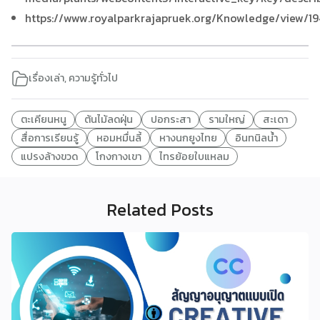
https://www.royalparkrajapruek.org/Knowledge/view/19
เรื่องเล่า
,
ความรู้ทั่วไป
ตะเคียนหนู
ต้นไม้ลดฝุ่น
ปอกระสา
รามใหญ่
สะเดา
สื่อการเรียนรู้
หอมหมื่นลี้
หางนกยูงไทย
อินทนิลน้ำ
แปรงล้างขวด
โกงกางเขา
ไทรย้อยใบแหลม
Related Posts