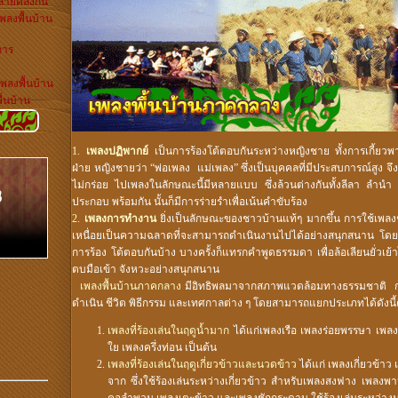
้ายคลึงกัน
พลงพื้นบ้าน
การ
พลงพื้นบ้าน
้นบ้าน
1.
เพลงปฏิพากย์
เป็นการร้องโต้ตอบกันระหว่างหญิงชาย ทั้งการเกี้ยวพา
ฝ่าย หญิงชายว่า “พ่อเพลง แม่เพลง” ซึ่งเป็นบุคคลที่มีประสบการณ์สูง 
ไม่กร่อย ไปเพลงในลักษณะนี้มีหลายแบบ ซึ่งล้วนต่างกันทั้งลีลา ลำน
ประกอบ พร้อมกัน นั้นก็มีการร่ายรำเพื่อเน้นคำขับร้อง
2.
เพลงการทำงาน
ยิ่งเป็นลักษณะของชาวบ้านแท้ๆ มากขึ้น การใช้เพล
เหนื่อยเป็นความฉลาดที่จะสามารถดำเนินงานไปได้อย่างสนุกสนาน โด
การร้อง โต้ตอบกันบ้าง บางครั้งก็แทรกคำพูดธรรมดา เพื่อล้อเลียนยั่วเ
ตบมือเข้า จังหวะอย่างสนุกสนาน
เพลงพื้นบ้านภาคกลาง
มีอิทธิพลมาจากสภาพแวดล้อมทางธรรมชาติ ก
ดำเนิน ชีวิต พิธีกรรม และเทศกาลต่าง ๆ โดยสามารถแยกประเภทได้ดังนี้
เพลงที่ร้องเล่นในฤดูน้ำมาก
ได้แก่เพลงเรือ เพลงร่อยพรรษา เพล
ใย เพลงครึ่งท่อน เป็นต้น
เพลงที่ร้องเล่นในฤดูเกี่ยวข้าวและนวดข้าว
ได้แก่ เพลงเกี่ยวข้าว
จาก ซึ่งใช้ร้องเล่นระหว่างเกี่ยวข้าว สำหรับเพลงสงฟาง เพล