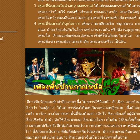
คอลำพวน เพลงเตะข้าว และเพลงชักกระดาน ใช้ร้องเล่นระหว่าง
เพลงที่ร้องเล่นในช่วงตรุษสงกรานต
์ ได้แก่เพลงสงกรานต์ ได้แก่
เพลงระบำบ้านไร่ เพลงช้าเจ้าหงส์ เพลงพวงมาลัย เพลงสันนิษ
เพลงใจหวัง เพลงฮินเลเล เพลงกรุ่น เพลงยั่ว เพลงชักเย่อ เพลงเข้า
เพลงที่ร้องเล่นได้ทุกโอกาส
เพื่อความเพลิดเพลิน สนุกสนาน และ
คณะ มักจะร้องเล่นกันในโอกาสทำงานร่วมกัน หรือมีงานบุญและงาน
เพลงใน ลักษณะพ่อเพลงแม่เพลงอาชีพที่ใช้โต้ตอบกันได้แก่ 
งค์
เพลงอีแซว เพลงฉ่อย เพลงลำตัด เพลงทรงเครื่อง เป็นต้น
มีการขับร้องและขับลำอีกแบบหนึ่ง โดยการใช้ถ้อยคำ สำเนียง และทำนอง
เรียกว่า “ซออู้สาว” ได้แก่ การร้องโต้ตอบกันระหว่างหญิงชาย ซึ่งมักจะ
จดจำ มาร้อง บางโอกาสเท่านั้นที่ร้องด้นอย่างฉับไว ซึ่งจะต้องเป็นผู้มีป
เรื่องเชิงขับ ลำนำ มักใช้เรื่องพระลอ เรื่องน้อยไจยา เป็นต้น วิธีร้องใช้
บางตอนแต่เรื่อง ยังติดต่อกันตลอดไป การแต่งคำกลอนของภาคเหนือม
ร่ำ” มีลักษณะเป็นร่าย ที่สัมผัสอักษรกันไปตลอด มีการถ่ายทอดกันแบบ
ต่อมาหลายสำนวน จนบาง สำนวนเข้าขั้นเป็นวรรณกรรมพื้นบ้าน