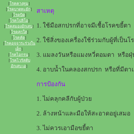
[
โรคคางทูม
]
[
โรคบาดทะยัก
]
สาเหต
[
โรคบิด
]
[
โรคโปลิโอ
]
1. ใช้มือสกปรกที่อาจมีเชื้อโรคขยี้ตา
[
โรคสมองอักเสบ
]
[
โรคสุกใส
]
[
โรคหัด
]
2. ใช้สิ่งของเครื่องใช้ร่วมกับผู้ที่เป็น
[
โรคอุจจาระร่วงใน
เด็ก
]
3. แมลงวันหรือแมงหวี่ตอมตา หรือฝ
[
โรคไอกรน
]
[
โรคไวรัสตับ
อักเสบ เอ
]
4. อาบน้ำในคลองสกปรก หรือที่มีต
การป้องกัน
1. ไม่คลุกคลีกับผู้ป่วย
2. ล้างหน้าและมือให้สะอาดอยู่เสมอ
3. ไม่ควรเอามือขยี้ตา