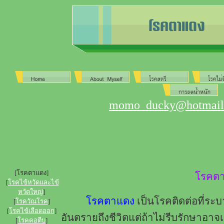
momo_ducky@hotmail.
[โรคตาแดง]
โรคต
[
โรคไข้หวัดและไข้
หวัดใหญ่
]
โรคตาแดง
เป็นโรคติดต่อที่ระบ
[
โรควัณโรค
]
[
โรคไข้เลือดออก
]
อันตรายถึงชีวิตแต่ถ้าไม่รีบรักษาอา
[
โรคคอตีบ
]