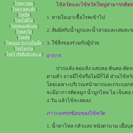
[
โรคคางทูม
]
ไข้หวัดและไข้หวัดใหญ่สามารถติดต่
[
โรคบาดทะยัก
]
[
โรคบิด
]
1. หายใจเอาเชื้อโรคเข้าไป
[
โรคโปลิโอ
]
[
โรคสมองอักเสบ
]
2. สัมผัสกับน้ำมูกและน้ำลายและเสมหะขอ
[
โรคสุกใส
]
[
โรคหัด
]
3. ใช้สิ่งของร่วมกับผู้ป่วย
[
โรคอุจจาระร่วงในเด็ก
]
[
โรคไอกรน
]
[
โรคไวรัสตับอักเสบ เอ
]
อาการ
ปากแห้ง คอแห้ง แสบคอ คันคอ คัดจมูก
ตามตัว อาจมีไข้หรือไม่มีก็ได้ ส่วนไข้ห
โดยเฉพาะบริเวณหน้าผากและกระบอกตา ป
จะมีอาการคัดจมูก น้ำมูกไหล ไอ เจ็บคอ 
4 วัน แล้วไข้จะลดลง
ภาวะแทรกซ้อนของไข้หวัด
1. น้ำตาไหล กลัวแสง หนังตาบวม เยื่อบุ