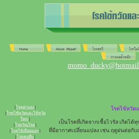
momo_ducky@hotmail.
[
โรคตาแดง
]
โรคไข้หวัดแ
[
โรคไข้หวัดและไข้หวัด
ใหญ่
]
เป็นโรคที่เกิดจากเชื้อไวรัส เกิดได้ท
[
โรควัณโรค
]
ที่มีอากาศเปลี่ยนแปลง เช่น ฤดูฝนต่อกั
[
โรคไข้เลือดออก
]
[
โรคคอตีบ
]