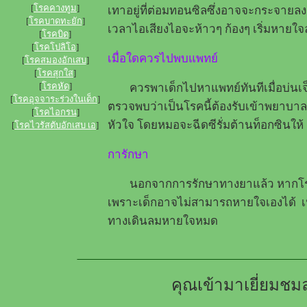
[
โรคคางทูม
]
เทาอยู่ที่ต่อมทอนซิลซึ่งอาจจะกระจายล
[
โรคบาดทะยัก
]
เวลาไอเสียงไอจะห้าวๆ ก้องๆ เริ่มหายใ
[
โรคบิด
]
[
โรคโปลิโอ
]
เมื่อใดควรไปพบแพทย์
[
โรคสมองอักเสบ
]
[
โรคสุกใส
]
[
โรคหัด
]
ควรพาเด็กไปหาแพทย์ทันทีเมื่อบ่นเจ
[
โรคอุจจาระร่วงในเด็ก
]
ตรวจพบว่าเป็นโรคนี้ต้องรับเข้าพยาบาลเ
[
โรคไอกรน
]
หัวใจ โดยหมอจะฉีดซีรั่มต้านท็อกซินให้ ถ
[
โรคไวรัสตับอักเสบ เอ
]
การักษา
นอกจากการรักษาทางยาแล้ว หากโรคล
เพราะเด็กอาจไม่สามารถหายใจเองได้ เน
ทางเดินลมหายใจหมด
คุณเข้ามาเยี่ยมชมล