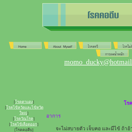
momo_ducky@hotmail.
[
โรคตาแดง
]
โรค
[
โรคไข้หวัดและไข้หวัด
ใหญ่
]
อาการ
[
โรควัณโรค
]
[
โรคไข้เลือดออก
]
จะไม่สบายตัว เจ็บคอ และมีไข้ ถ้าอ้า
[โรคคอตีบ]