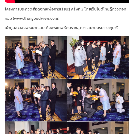
โครงการประกวดสื่อดิจิทัลเพื่อการเรียนรู้ ครั้งที่ 3 โดยเว็บไซต์ไทยกู๊ดวิวดอท
คอม (www.thaigoodview.com)
เฝ้าทูลละอองพระบาท สมเด็จพระเทพรัตนราชสุดาฯ สยามบรมราชกุมารี