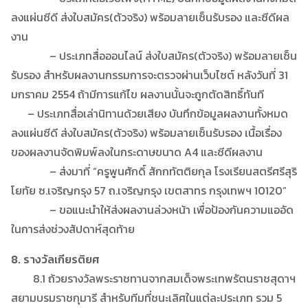
ลงแผ่นซีดี ส่งใบสมัคร(ตัวจริง) พร้อมลายเซ็นรับรอง และซีดีผล
งาน
– ประเภทสื่อออนไลน์ ส่งใบสมัคร(ตัวจริง) พร้อมลายเซ็น
รับรอง สำหรับผลงานกรรมการจะตรวจผ่านเว็บไซต์ หลังวันที่ 31
มกราคม 2554 ถ้ามีการแก้ไข ผลงานนั้นจะถูกตัดสิทธิ์ทันที
– ประเภทสื่อเล่านิทานด้วยเสียง บันทึกข้อมูลผลงานทั้งหมด
ลงแผ่นซีดี ส่งใบสมัคร(ตัวจริง) พร้อมลายเซ็นรับรอง เนื้อเรื่อง
ของผลงานจัดพิมพ์ลงในกระดาษขนาด A4 และซีดีผลงาน
– ส่งมาที่ “ครูพูนศักดิ์ สักกทัตติยกุล โรงเรียนสตรีศรีสุริ
โยทัย ซ.เจริญกรุง 57 ถ.เจริญกรุง เขตสาทร กรุงเทพฯ 10120”
– ขอแนะนำให้ส่งผลงานล่วงหน้า เพื่อป้องกันความแออัด
ในการส่งช่วงสัปดาห์สุดท้าย
8. รางวัลเกียรติยศ
8.1 ถ้วยรางวัลพระราชทานจากสมเด็จพระเทพรัตนราชสุดาฯ
สยามบรมราชกุมารี สำหรับทีมที่ชนะเลิศในแต่ละประเภท รวม 5