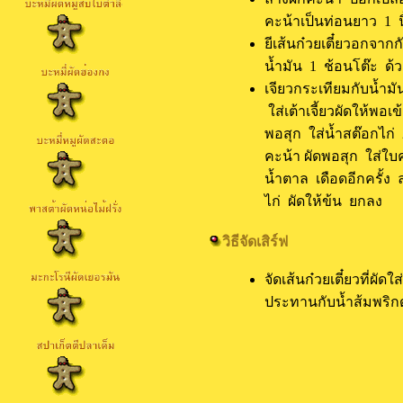
คะน้าเป็นท่อนยาว 1 นิ
ยีเส้นก๋วยเตี๋ยวอกจากกั
น้ำมัน 1 ช้อนโต๊ะ ด
เจียวกระเทียมกับน้ำม
ใส่เต้าเจี้ยวผัดให้พอเ
พอสุก ใส่น้ำสต๊อกไก่ 
คะน้า ผัดพอสุก ใส่ใ
น้ำตาล เดือดอีกครั้ง 
ไก่ ผัดให้ข้น ยกลง
วิธีจัดเสิร์ฟ
จัดเส้นก๋วยเตี๋ยวที่ผั
ประทานกับน้ำส้มพริก