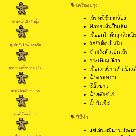
เครื่องปรุง
เส้นหมี่ข้าวกล้
ฟักทองหั่นป็นเ
เนื้ออกไก่ต้มสุกฉ
ผักชีเด็ดเป็น
มันฝรั่งหั่นเป็น
กระเทียมเจียว
เนื้อแตงร้านหั่น
น้ำตาลทราย
ซีอิ๊วขาว 
น้ำสต๊อกไก่
น้ำมันพืช 4
วิธีทำ
แช่เส้นหมี่นานประมา