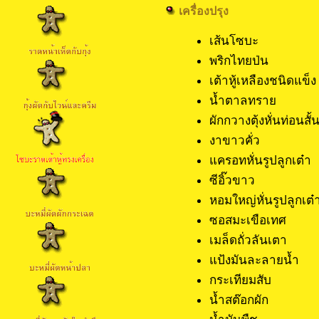
เครื่องปรุง
เส้นโซบะ
พริกไทยป่น 1
เต้าหู้เหลืองชน
น้ำตาลทราย 1
ผักกวางตุ้งหั่น
งาขาวคั่ว 1/
แครอทหั่นรูปลู
ซีอิ๊วขาว 2
หอมใหญ่หั่นรูปล
ซอสมะเขือเทศ 
เมล็ดถั่วลันเตา
แป้งมันละลายน้
กระเทียมสับ
น้ำสต๊อกผัก 1