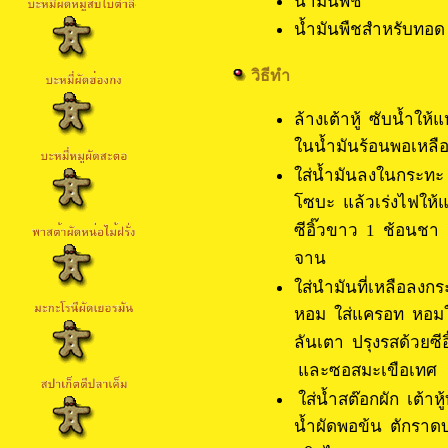
น้ำมันพืช 1 
น้ำมันพืชสำหรับท
วิธีทำ
ล้างเต้าหู้ ซับน้ำให้
ในน้ำมันร้อนพอเหลือง
ใส่น้ำมันลงในกระทะ 
โซบะ แล้วเร่งไฟให้แ
ซีอิ๊วขาว 1 ช้อนชา ผั
จาน
ใส่นำมันที่เหลือลงก
หอม ใส่แครอท หอมให
ลันเตา ปรุงรสด้วยซี
และซอสมะเขือเทศ
ใส่น้ำสต๊อกผัก เต้า
น้ำผัดพอข้น ตักราดบ