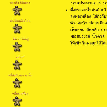
นานประมาณ 15 นา
ตั้งกระทะน้ำมันด้วย
ลงพอเหลือง ใส่กุ้งกับ
ซัว คะน้า ปลาหมึก
เห็ดหอม ผัพอทั่ว ปรุ
ซอสปรุงรส น้ำตาล พ
ให้เข้ากันพอสุกให้ใส