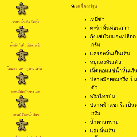
เครื่องปรุง
.หมี่ซั
คะน้าหั่นท่
กุ้งแช่บ๊วยแ
กรัม
แครอทหั่นเป
หมูแดงหั
เห็ดหอมแช่น้
ปลาหมึกหอมกรีดเป็น
ตัว
พริกไทยป
ปลาหมึกแช่กรีดเป็นต
กรัม
น้ำตาลทร
แฮมหั่นเ