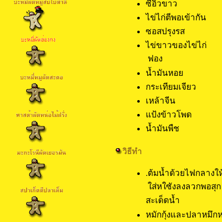
ซีอิ๊วขา
ไข่ไก่ตีพ
ซอสปรุงร
ไข่ขาวขอ
ฟอง
น้ำมันหอ
กระเทียมเจ
เหล้าจีน
แป้งข้าวโ
น้ำมันพื
วิธีทำ
.ต้มน้ำด้วยไฟกลางให
ใส่หใซังลงลวกพอสุก แ
สะเด็ดน้ำ
หมักกุ้งและปลาหมึก