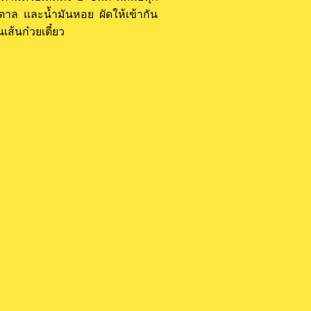
ตาล และน้ำมันหอย ผัดให้เข้ากัน
เส้นก๋วยเตี๋ยว