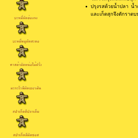
ปรุงรสด้วยน้ำปลา น้ำ
และเก็ดสุกจึงตักราดบน