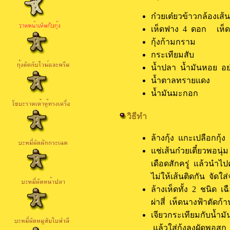
ก๋วยเต๋ยวข้าวกล้องเ
เห็ดฟาง 4 ดอก เห็
กุ้งก้ามกรา
กระเทียมสับ
น้ำปลา น้ำมันหอย 
น้ำตาลทรายแ
น้ำมันมะกอก
วิธีทำ
ล้างกุ้ง แกะเปลือกกุ้
แช่เส้นก๋วยเตี๋ยวพอนุ
เดือดสักครู่ แล้วนำไปค
ไม่ให้เส้นติดกัน จัดใส
ล้างเห็ดทั้ง 2 ชนิด 
ผ่าสี่ เห็ดนางฟ้าตัดก้
เจียวกระเทียมกับน้ำม
แล้วใส่กุ้งลงผัดพอสุก