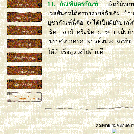
13. กัณฑ์นครกัณฑ์
กษัตริย์หกพ
เวสสันดรได้ครองราชย์ดังเดิม บ้าน
บูชากัณฑ์นี้คือ จะได้เป็นผู้บริบ
ธิดา สามี หรือบิดามารดา เป็นต้น
ปราศจากดรคาพาธทั้งปวง จะทำการ
ให้สำเร็จลุล่วงไปด้วยด
คุณเข้าเยี่ยมชมอันดับที