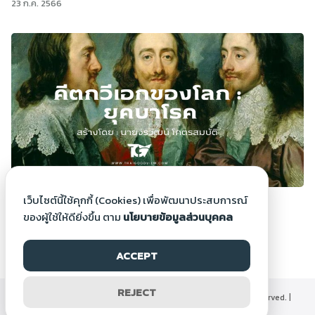
23 ก.ค. 2566
คีตกวีเอกของโลก : ยุคบาโรค
เว็บไซต์นี้ใช้คุกกี้ (Cookies) เพื่อพัฒนาประสบการณ์
18 ม.ค. 2566
ของผู้ใช้ให้ดียิ่งขึ้น ตาม
นโยบายข้อมูลส่วนบุคคล
1
2
3
ACCEPT
REJECT
©2000-2026 Thaigoodview.com, All rights reserved. |
นโยบายข้อมูลส่วนบุคคล