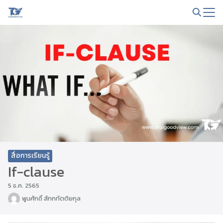
Skip
to
Search
content
for:
สื่อการเรียนรู้
If-clause
5 ธ.ค. 2565
พูนศักดิ์ สักกทัตติยกุล