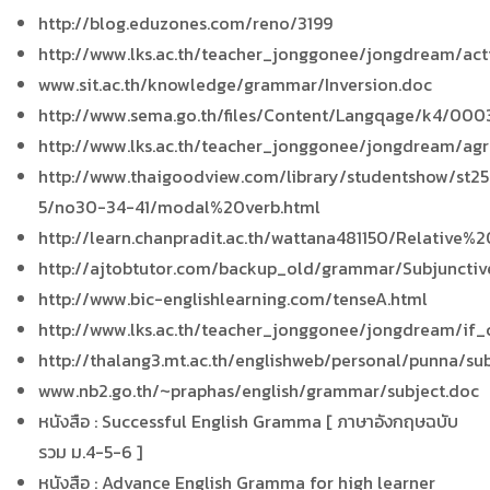
http://blog.eduzones.com/reno/3199
http://www.lks.ac.th/teacher_jonggonee/jongdream/act
www.sit.ac.th/knowledge/grammar/Inversion.doc
http://www.sema.go.th/files/Content/Langqage/k4/00
http://www.lks.ac.th/teacher_jonggonee/jongdream/ag
http://www.thaigoodview.com/library/studentshow/st25
5/no30-34-41/modal%20verb.html
http://learn.chanpradit.ac.th/wattana481150/Relative%
http://ajtobtutor.com/backup_old/grammar/Subjuncti
http://www.bic-englishlearning.com/tenseA.html
http://www.lks.ac.th/teacher_jonggonee/jongdream/if_
http://thalang3.mt.ac.th/englishweb/personal/punna/su
www.nb2.go.th/~praphas/english/grammar/subject.doc
หนังสือ : Successful English Gramma [ ภาษาอังกฤษฉบับ
รวม ม.4-5-6 ]
หนังสือ : Advance English Gramma for high learner