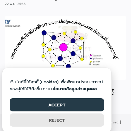
22 พ.ย. 2565
เว็บไซต์นี้ใช้คุกกี้ (Cookies) เพื่อพัฒนาประสบการณ์
บทบาทของเว็บไซต์การศึกษา
ของผู้ใช้ให้ดียิ่งขึ้น ตาม
นโยบายข้อมูลส่วนบุคคล
www.thaigoodview.com กับสื่อสารการเรียนรู้
22 พ.ย. 2565
ACCEPT
REJECT
©2000-2026 Thaigoodview.com, All rights reserved. |
นโยบายข้อมูลส่วนบุคคล