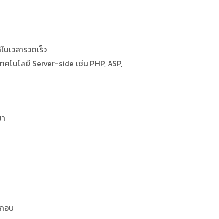
ในเวลารวดเร็ว
คโนโลยี Server-side เช่น PHP, ASP,
มา
ะกอบ