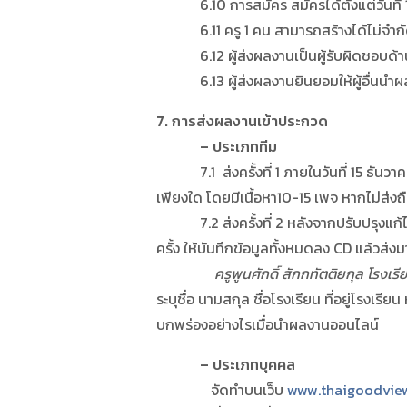
6.10 การสมัคร สมัครได้ตั้งแต่วันที่ 1
6.11 ครู 1 คน สามารถสร้างได้ไม่จำกัด
6.12 ผู้ส่งผลงานเป็นผู้รับผิดชอบด้าน
6.13 ผู้ส่งผลงานยินยอมให้ผู้อื่นนำผลง
7. การส่งผลงานเข้าประกวด
– ประเภททีม
7.1 ส่งครั้งที่ 1 ภายในวันที่ 15 ธันวา
เพียงใด โดยมีเนื้อหา10-15 เพจ หากไม่ส่งถื
7.2 ส่งครั้งที่ 2 หลังจากปรับปรุงแก้ไข
ครั้ง ให้บันทึกข้อมูลทั้งหมดลง CD แล้วส่งมา
ครูพูนศักดิ์ สักกทัตติยกุล โรงเ
ระบุชื่อ นามสกุล ชื่อโรงเรียน ที่อยู่โรง
บกพร่องอย่างไรเมื่อนำผลงานออนไลน์
– ประเภทบุคคล
จัดทำบนเว็บ
www.thaigoodvie