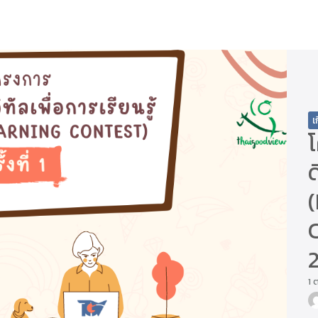
arch
r:
เ
ด
(
C
1 