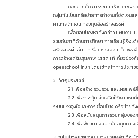
นอกจากนั้น การระดมสร้างและเผยแพร่เนื้
กลุ่มกันเป็นเครือข่ายการทำงานที่ชัดเจนแ
ผ่านกลไก เช่น กองทุนสื่อสร้างสรรค์
เพื่อตอบปัญหาดังกล่าว แผนงาน ICT เพื
ร่วมกับภาคีด้านการศึกษา การเรียนรู้ จึงได
สร้างสรรค์ เช่น บทเรียนช่วยสอน เว็บเพจส
การสร้างเสริมสุขภาพ (สสส.) ที่เกี่ยวข้อง
openschool.in.th โดยใช้กลไกการประกวดเป็
2. วัตถุประสงค์
2.1 เพื่อสร้าง รวบรวม และเผยแพร่สื่อ
2.2 เพื่อกระตุ้น ส่งเสริมให้เยาวชนที
ระบบแรงจูงใจและการเชื่อมโยงเครือข่ายสั
2.3 เพื่อสนับสนุนการรวมกลุ่มของภาคีร่
2.4 เพื่อพัฒนาระบบสนับสนุนการผลิตและ
3. กลุ่มเป้าหมาย
กลุ่มเป้าหมายหลัก คือ นั