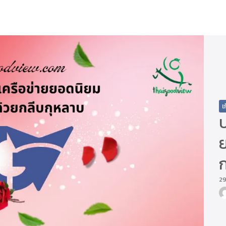
arch
r:
เ
ย
29